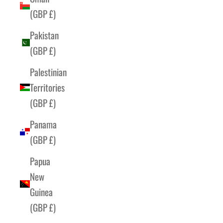
(GBP £)
Pakistan
(GBP £)
Palestinian
Territories
(GBP £)
Panama
(GBP £)
Papua
New
Guinea
(GBP £)