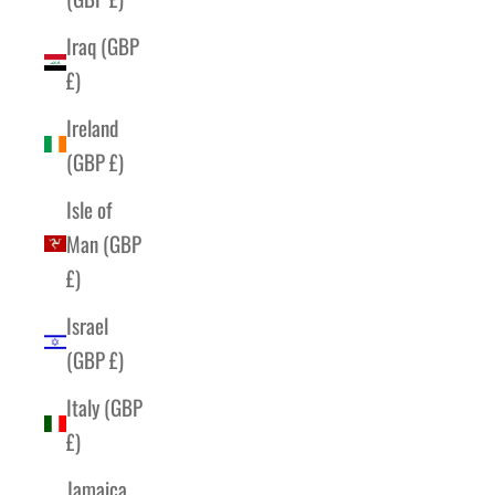
Iraq (GBP
£)
Ireland
(GBP £)
Isle of
Man (GBP
£)
Israel
(GBP £)
Italy (GBP
£)
Jamaica