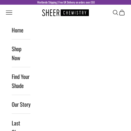
Skip to content
Worldwide Shipping | Free UK Delivery on orders over £60
Sheer Chemistry
Navigation menu
Search
Cart
Home
Shop
Now
Find Your
Shade
Our Story
Last