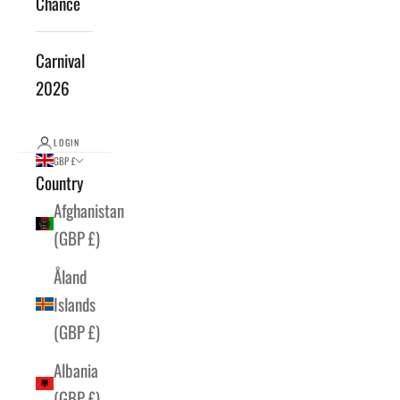
Chance
Carnival
2026
LOGIN
GBP £
Country
Afghanistan
(GBP £)
Åland
Islands
(GBP £)
Albania
(GBP £)