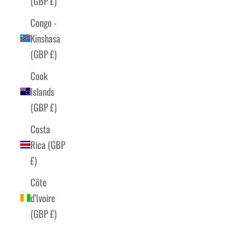
(GBP £)
Congo -
Kinshasa
(GBP £)
Cook
Islands
(GBP £)
Costa
Rica (GBP
£)
Côte
d’Ivoire
(GBP £)