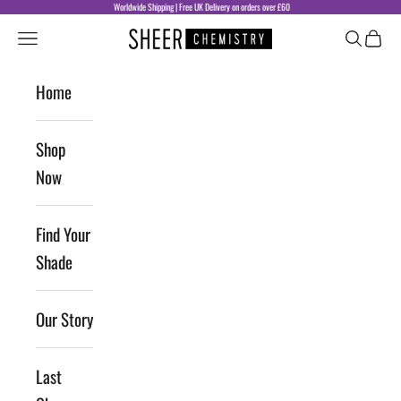
Skip to content
Worldwide Shipping | Free UK Delivery on orders over £60
Sheer Chemistry
Navigation menu
Search
Cart
Home
Shop
Now
Find Your
Shade
Our Story
Last