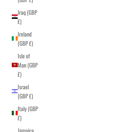
Iraq (GBP
£)
Ireland
(GBP £)
Isle of
Man (GBP
£)
Israel
(GBP £)
Italy (GBP
£)
Jamaica