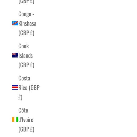
(GBP £)
Congo -
Kinshasa
(GBP £)
Cook
Islands
(GBP £)
Costa
Rica (GBP
£)
Côte
d’Ivoire
(GBP £)