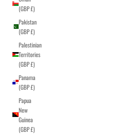
(GBP £)
Pakistan
(GBP £)
Palestinian
Territories
(GBP £)
Panama
(GBP £)
Papua
New
Guinea
(GBP £)