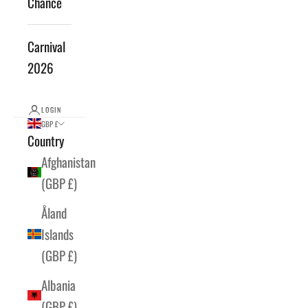
Chance
Carnival
2026
LOGIN
GBP £
Country
Afghanistan
(GBP £)
Åland
Islands
(GBP £)
Albania
(GBP £)