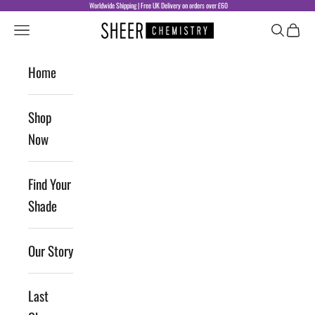
Skip to content
Worldwide Shipping | Free UK Delivery on orders over £60
Sheer Chemistry
Navigation menu
Search
Cart
Home
Shop
Now
Find Your
Shade
Our Story
Last