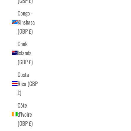
(GBP £)
Congo -
Kinshasa
(GBP £)
Cook
Islands
(GBP £)
Costa
Rica (GBP
£)
Côte
d’Ivoire
(GBP £)