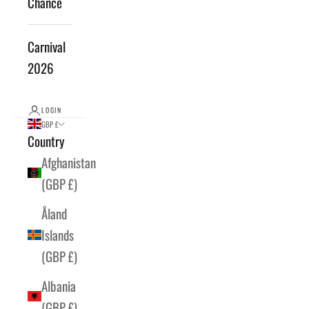
Chance
Carnival
2026
LOGIN
GBP £
Country
Afghanistan
(GBP £)
Åland
Islands
(GBP £)
Albania
(GBP £)