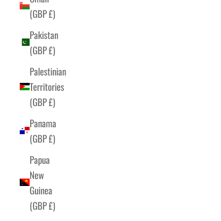
(GBP £)
Pakistan
(GBP £)
Palestinian
Territories
(GBP £)
Panama
(GBP £)
Papua
New
Guinea
(GBP £)