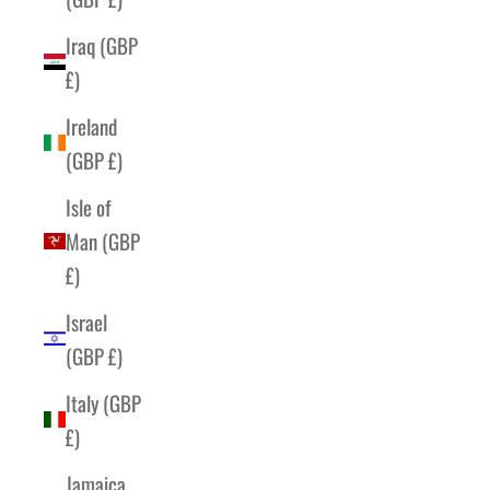
Iraq (GBP
£)
Ireland
(GBP £)
Isle of
Man (GBP
£)
Israel
(GBP £)
Italy (GBP
£)
Jamaica