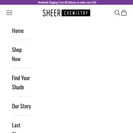
Skip to content
Worldwide Shipping | Free UK Delivery on orders over £60
Sheer Chemistry
Navigation menu
Search
Cart
Home
Shop
Now
Find Your
Shade
Our Story
Last