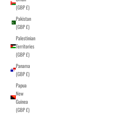
(GBP £)
Pakistan
(GBP £)
Palestinian
Territories
(GBP £)
Panama
(GBP £)
Papua
New
Guinea
(GBP £)