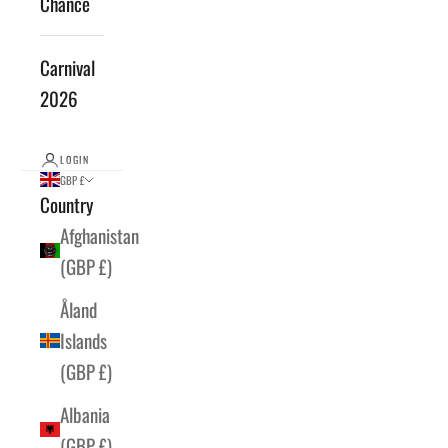
Chance
Carnival
2026
LOGIN
GBP £
Country
Afghanistan
(GBP £)
Åland
Islands
(GBP £)
Albania
(GBP £)